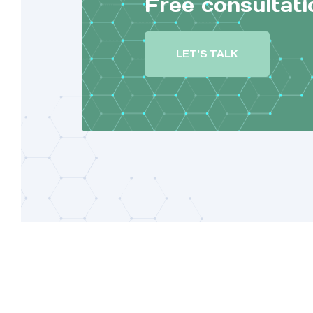
Free consultati
LET'S TALK