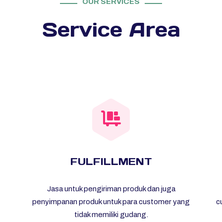
OUR SERVICES
Service Area
FULFILLMENT
Jasa untuk pengiriman produk dan juga
penyimpanan produk untuk para customer yang
c
tidak memiliki gudang.